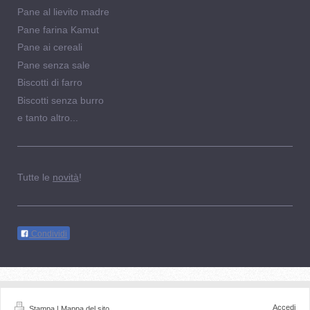
Pane al lievito madre
Pane farina Kamut
Pane ai cereali
Pane senza sale
Biscotti di farro
Biscotti senza burro
e tanto altro...
Tutte le
novità
!
Condividi
Accedi
Stampa
|
Mappa del sito