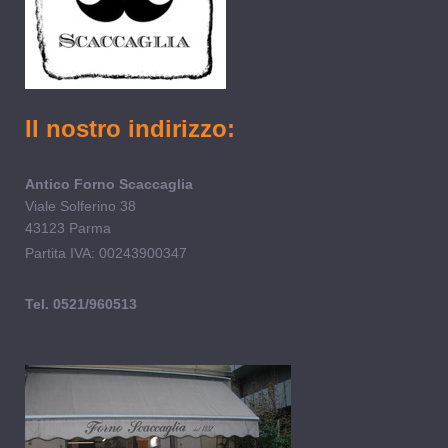
Il nostro indirizzo:
Antico Forno Scaccaglia
Viale Solferino 38
43123 Parma
Partita IVA: 00243900347
Tel. 0521/960513