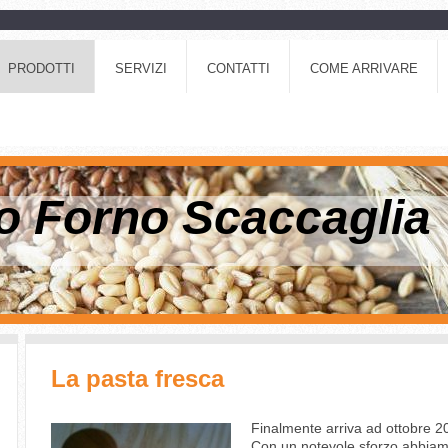
PRODOTTI
SERVIZI
CONTATTI
COME ARRIVARE
o Forno Scaccaglia
La pasta fresca
Finalmente arriva ad ottobre 2
Con un notevole sforzo abbiamo