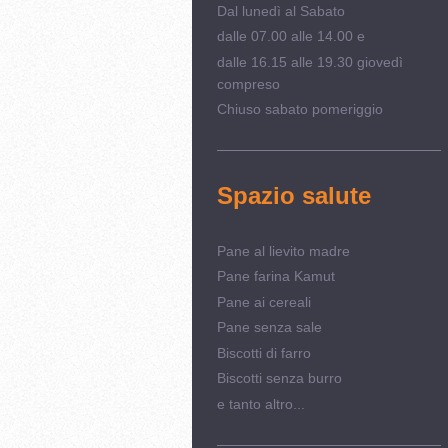
Dal lunedì al Sabato
dalle 07.00 alle 14.00 e
dalle 16.15 alle 19.30 giovedì
compreso
Chiuso sabato pomeriggio
Spazio salute
Pane al lievito madre
Pane farina Kamut
Pane ai cereali
Pane senza sale
Biscotti di farro
Biscotti senza burro
e tanto altro...