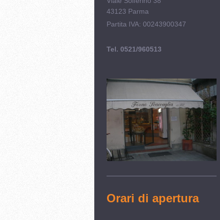
Viale Solferino 38
43123 Parma
Partita IVA: 00243900347
Tel. 0521/960513
Orari di apertura